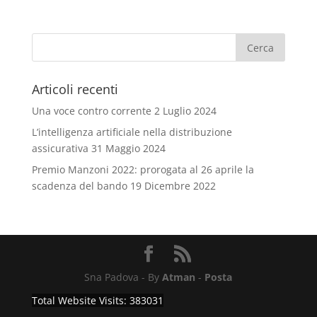
Articoli recenti
Una voce contro corrente
2 Luglio 2024
L’intelligenza artificiale nella distribuzione
assicurativa
31 Maggio 2024
Premio Manzoni 2022: prorogata al 26 aprile la
scadenza del bando
19 Dicembre 2022
Sna Padova - By
Atman
-
Posta
Total Website Visits: 383031