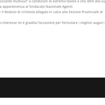
enizzante multiuso” a condizioni di estremo favore e che oltre alla s
tra appartenenza al Sindacato Nazionale Agenti.
il Modulo di richiesta allegato in calce alla Sezione Provinciale di
uo interesse mi è gradita l’occasione per formulare i migliori auguri 