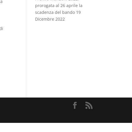
ua
prorogata al 26 aprile la
scadenza del bando
19
Dicembre 2022
di