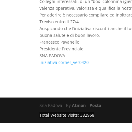
Colleghi interessati, di un “box- colonnina igi
valenza operativa, valorizza e qualifica la nos
Per aderire è necessario compilare ed inoltrare 
Treviso entro il 27/4.
Auspicando che l’iniziativa riscontri anche il t
buona salute e di buon lavoro.
Francesco Pavanello
Presidente Provinciale
SNA PADOVA
iniziativa corner_ver0420
Sna Padova - By
Atman
-
Posta
Total Website Visits: 382968